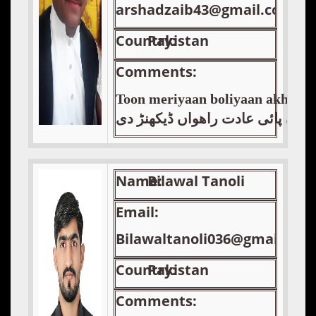
arshadzaib43@gmail.com
Country:
Pakistan
Comments:
Toon meriyaan boliyaan akhiyaa
ں نوں پائی عادت راھواں ڈیکھنڑ دی
Name:
Bilawal Tanoli
Email:
Bilawaltanoli036@gmail.com
Country:
Pakistan
Comments: