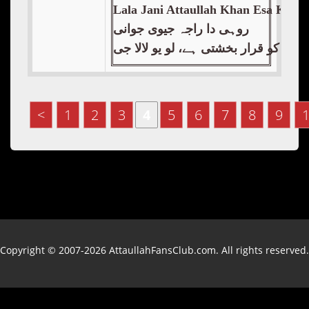
Lala Jani Attaullah Khan Esa Khelv
روہی دا راجہ جیوی جوانی
لوں کو قرار بخشتی ہے، لو یو لالا جی
<
1
2
3
4
5
6
7
8
9
Copyright © 2007-2026 AttaullahFansClub.com. All rights reserved.