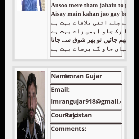
Ansoo mere tham jahain to pir s
Aisay main kahan jao gay barsaa
ہہ کے چلے اتنی ملاقات بہت ہے
 کہا رک جاو ابھی رات بہت ہے
یرے تھم جائیں تو پھر شوق سے جانا
یں کہاں جاو گے برسات بہت ہے
Name:
Imran Gujar
Email:
imrangujar918@gmail.com
Country:
Pakistan
Comments: