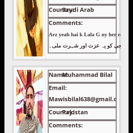
Country:
Saudi Arab
Comments:
Arz yeah hai k Lala G ny her rang s
سے لالا جی کو یہ عزت اور شہرت ملی۔
Name:
Muhammad Bilal
Email:
Mawisbilal638@gmail.com
Country:
Pakistan
Comments: