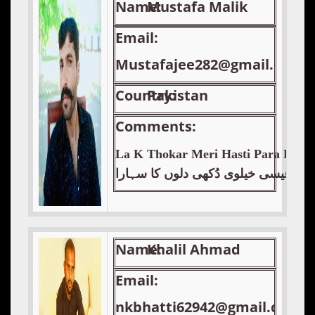
Name:
Mustafa Malik
Email:
Mustafajee282@gmail.com
Country:
Pakistan
Comments:
La K Thokar Meri Hasti Para Para 
لہ خان عیسی خیلوی دُکھی دلوں کا سہارا
Name:
Khalil Ahmad
Email:
nkbhatti62942@gmail.com