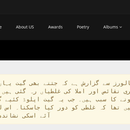
e
About US
Awards
Poetry
Albums
لورز سے گزارش ہے کہ جتنے بھی گیت یہاں
ی نقائص اور املا کی غلطیاں رہ گئی ہیں 
نے کا سبب ہیں۔ جب یہ گیت اپلوڈ کئیے گئ
ں تھا کہ غلطی کو دور کیا جاسکتا۔ اس ل
آئے اسکی نشاندھ