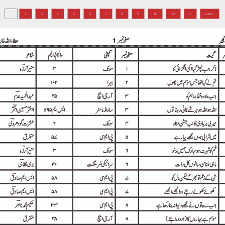
1
2
3
4
5
6
7
8
9
10
11
>
Last ›