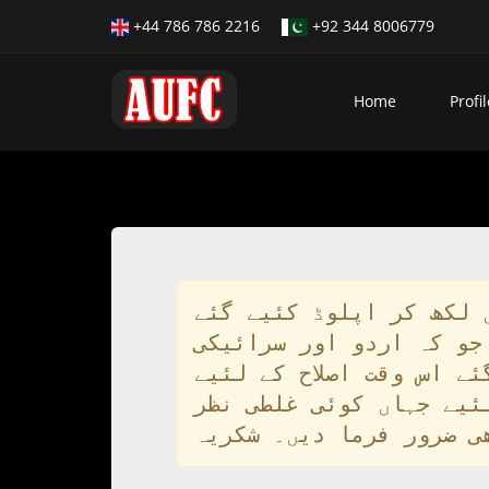
+44 786 786 2216
+92 344 8006779
Home
Profil
 لکھ کر اپلوڈ کئیے گئے
جو کہ اردو اور سرائیکی
ے اس وقت اصلاح کے لئیے
ئیے جہاں کوئی غلطی نظر
ی ضرور فرما دیں۔ شکریہ