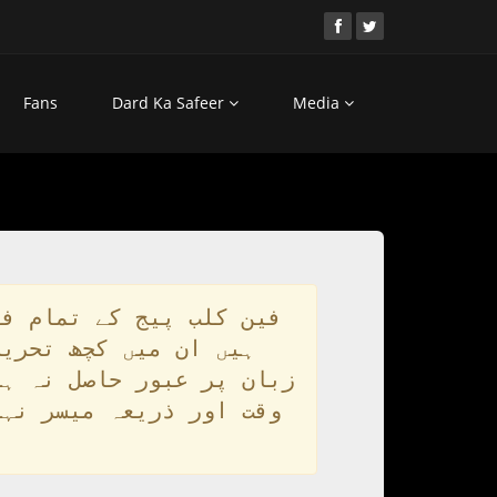
Fans
Dard Ka Safeer
Media
فین کلب پیج کے تمام فا
ہیں ان میں کچھ تحریر
زبان پر عبور حاصل نہ ہو
وقت اور ذریعہ میسر نہی