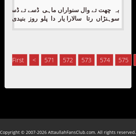
بہ چھت تے وال سنواراں ماہی ڈسے تے ڈسسن بہ
سوہنڑاں رتا سالارا یار دا پلو روز بنی
First
<
571
572
573
574
575
Copyright © 2007-2026 AttaullahFansClub.com. All rights reserved.