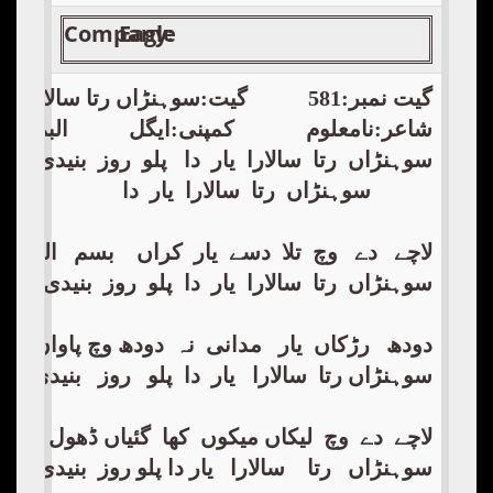
Company:
Eagle
گیت نمبر:581 گیت:سوہنڑاں رتا سالارا یاد دا
شاعر:نامعلوم کمپنی:ایگل البم:1
سوہنڑاں رتا سالارا یار دا پلو روز بنیدی آں 
سوہنڑاں رتا سالارا یار دا
لاچے دے وچ تلا دسے یار کراں بسم اللہ آی
سوہنڑاں رتا سالارا یار دا پلو روز بنی
دودھ رڑکاں یار مدانی نہ دودھ وچ پاواں پان
سوہنڑاں رتا سالارا یار دا پلو روز بنی
لاچے دے وچ لیکاں میکوں کھا گئیاں ڈھول اُڈ
سوہنڑاں رتا سالارا یار دا پلو روز بنی