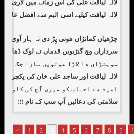
لالہ لیاقت علی کی اس زمانے میں لاری اڈہ میانوالی بس سٹینڈ پہ وتہ خیل کیسٹ ہاٶس تھا۔ میرا سن 2000ء سے 2004ء تک چکوال سے ڈیرہ اسمعیل خان تقریبا
لالہ لیاقت کیلیے اسی البم سے افضل عاجز ک
چڑھیاں کمانڑاں ھونی پِڑ دی نہ ہار آوی
!
سرداراں وچ گنڑیویں قدماں تے لوک ڈھاو
سوہنڑاں دا لاڑا ھونویں سارا جگ ہووی
لالہ لیاقت اور ساجد علی خان کی پکچر پہلے
امید ھے احباب کو میری آج کی کاوش پس
سلامتی کی دعائیں آپ سب کے نام
!!!
<
1
2
3
4
5
6
7
8
9