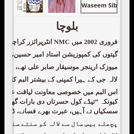
Waseem Sibtain
بلوچا
فروری 2002 میں
NMC
انٹرپرائزر کراچی کیسٹ کمپنی نے لا
گیتوں کی کمپوزیشن استاد امیر حسین، شبیر 
میوزک ارینجر موسیقار صابر علی تھے،
اس ا
لالہ جی کے ہیرا کمپنی کے بیشتر البم کاشف
اس البم میں خصوصی معاونت لیاقت علی ن
کیونکہ ”تیڈے کول حسرتاں دی بارات گھن کے 
سسکیاں تے آہیں، عبرت بھرے فسانے، ڈکھی د
پچھلے بیس سال سے لالہ کو سنتے سنتے 