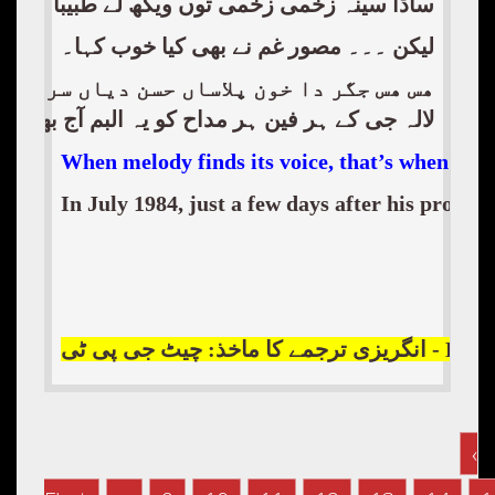
ساڈا سینہ زخمی زخمی توں ویکھ لے طبیبا
لیکن ۔۔۔ مصور غم نے بھی کیا خوب کہا۔
ھس ھس جگر دا خون پلاساں حسن دیاں سرکارا
لالہ جی کے ہر فین ہر مداح کو یہ البم آج بھی 
When melody finds its voice, that’s when it 
In July 1984, just a few days after his progr
English Trans
‹