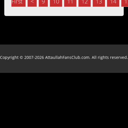
First
<
9
10
11
12
13
14
1
Copyright © 2007-2026 AttaullahFansClub.com. All rights reserved.