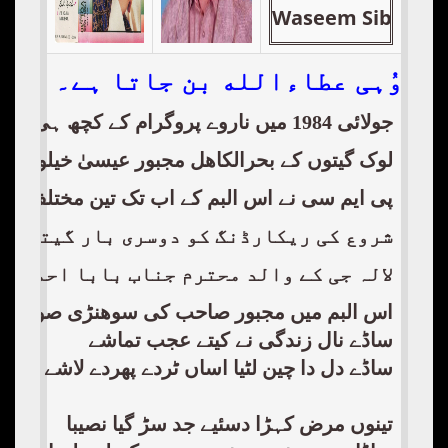
Waseem Sibtain
 تو وُہی عطاءالله بن جاتا ہے۔
جولائی 1984 میں ناروے پروگرام کے کچھ ہی دن بعد اگست 1984 میں لالہ جی کا ایک سپرہٹ البم ریلیز ہوا۔ جس نے لالہ جی کو مزید شہرت کی بلندیوں تک پہنچا دیا۔ لالہ جی نے اس البم کے چھ خوبصورت گیتوں کی کمپوزیشن خود ھی کی۔ پی ایم سی اس وقت نئی نئی وجود میں آئی تھی۔ یہ کمپنی اس وقت بھارتی فلموں اور گلوکاروں کے کیسٹ ریلیز کیا کرتی تھی۔ تب ہی پی ایم سی نے لالہ جی کا یہ البم ریلیز کیا۔ جو بہت منافع بخش ثابت ہوا۔ کیسٹ جب مارکیٹ میں آیا تو بسوں ویگنوں چھپر نما ھوٹلوں دھواں خارج کرتی فیکٹریوں اور ملوں میں یہی البم سنائی دیتا تھا۔
لوک گیتوں کے بحرالکاھل مجبور عیسیٰ خیلوی، مص
پی ایم سی نے اس البم کے اب تک تین مختلف کیسٹ کور بناۓ ھیں۔ ابتدائی کور میں لالہ جی کی
شروع کی ریکارڈنگ کو دوسری بار گیتوں ک
لالہ جی کے والد محترم جناب بابا احمد خا
اس البم میں مجبور صاحب کی سوھنڑی صورت یار وا
ساڈے نال زندگی نے کیتے عجب تماشے
ساڈے دل دا چین لٹیا اساں ٹردے پھردے لاشے
تینوں مرض کہڑا دسئیے جد سڑ گیا نصیبا